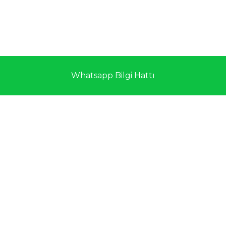
Whatsapp Bilgi Hattı
PIATTO LABERTA BB KOD 305 - GATAR GLOBAL DIŞ TICARET
Dünya nın Bir Çok Yerine Ürün ve
Ham Madde Tedariği
ÜRÜNLER
HAKKIMIZDA
Kendini sürekli gelişime adayan
DOĞALTAŞ
felsefesiyle 2012 yılında Ümit
GATAR tarafından kurulan