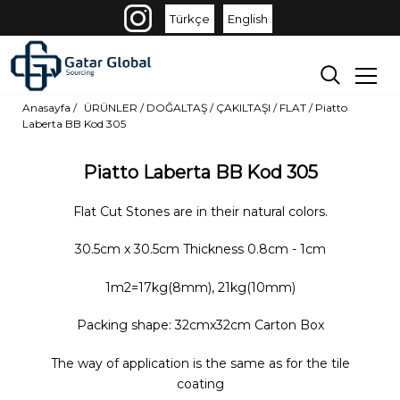
Türkçe
English
Anasayfa /
ÜRÜNLER
/
DOĞALTAŞ /
ÇAKILTAŞI /
FLAT
/
Piatto
Laberta BB Kod 305
Piatto Laberta BB Kod 305
Flat Cut Stones are in their natural colors.
30.5cm x 30.5cm Thickness 0.8cm - 1cm
1m2=17kg(8mm), 21kg(10mm)
Packing shape: 32cmx32cm Carton Box
The way of application is the same as for the tile
coating