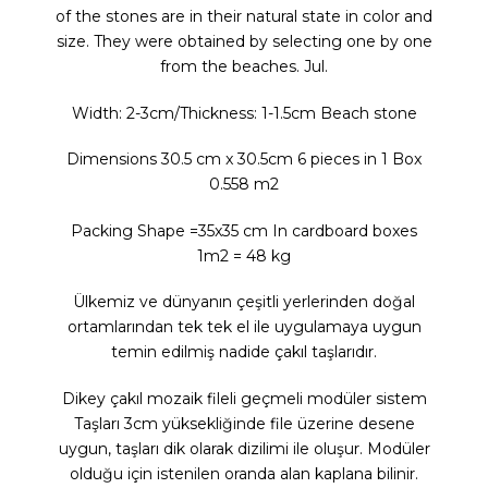
of the stones are in their natural state in color and
size. They were obtained by selecting one by one
from the beaches. Jul.
Width: 2-3cm/Thickness: 1-1.5cm Beach stone
Dimensions 30.5 cm x 30.5cm 6 pieces in 1 Box
0.558 m2
Packing Shape =35x35 cm In cardboard boxes
1m2 = 48 kg
Ülkemiz ve dünyanın çeşitli yerlerinden doğal
ortamlarından tek tek el ile uygulamaya uygun
temin edilmiş nadide çakıl taşlarıdır.
Dikey çakıl mozaik fileli geçmeli modüler sistem
Taşları 3cm yüksekliğinde file üzerine desene
uygun, taşları dik olarak dizilimi ile oluşur. Modüler
olduğu için istenilen oranda alan kaplana bilinir.