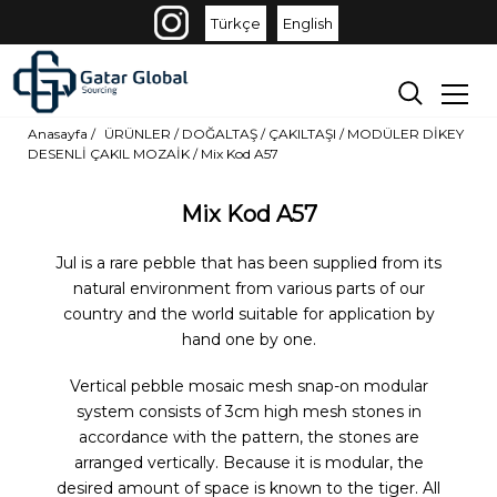
Türkçe
English
Anasayfa /
ÜRÜNLER
/
DOĞALTAŞ /
ÇAKILTAŞI /
MODÜLER DİKEY
DESENLİ ÇAKIL MOZAİK
/
Mix Kod A57
Mix Kod A57
Jul is a rare pebble that has been supplied from its
natural environment from various parts of our
country and the world suitable for application by
hand one by one.
Vertical pebble mosaic mesh snap-on modular
system consists of 3cm high mesh stones in
accordance with the pattern, the stones are
arranged vertically. Because it is modular, the
desired amount of space is known to the tiger. All