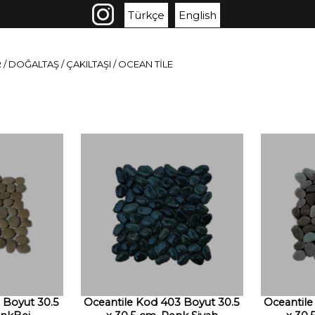
Türkçe
English
R
/
DOĞALTAŞ /
ÇAKILTAŞI /
OCEAN TİLE
 Boyut 30.5
Oceantile Kod 403 Boyut 30.5
Oceantile