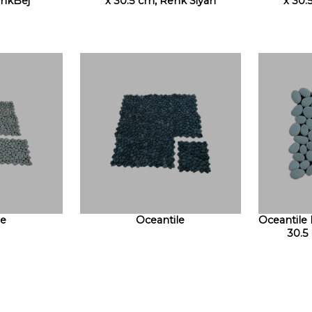
enkBej
x 30.5 cm, Renk Siyah
x 30.
le
Oceantile
Oceantile
30.5