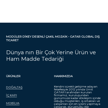
MODÜLER DİKEY DESENLİ ÇAKIL MOZAİK - GATAR GLOBAL DIŞ
TICARET
Dünya nın Bir Çok Yerine Ürün ve
Ham Madde Tedariği
ÜRÜNLER
HAKKIMIZDA
Kendini sürekli gelişime adayan
DOĞALTAŞ
felsefesiyle 2012 yılında Ümit
GATAR tarafından kurulan
İÇ KAPI
firmamız, kuruluşundan
günümüze kadar etkileşim içinde
olduğu müşterileri, iş ortakları ve
MOBİLYA
çalışanları için en iyisini yapmaya
çalışarak, dürüstlüğü ilke